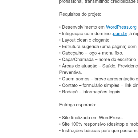
profissional, transmitindo credibilidade 
Requisitos do projeto:
• Desenvolvimento em
WordPress.org
• Integração com domínio .
com.br
já re
• Layout clean e elegante.
• Estrutura sugerida (uma página) com 
• Cabeçalho – logo + menu fixo.
• Capa/Chamada – nome do escritório 
• Áreas de atuação – Saúde, Previdenci
Preventiva.
• Quem somos – breve apresentação do
• Contato – formulário simples + link d
• Rodapé – informações legais.
Entrega esperada:
• Site finalizado em WordPress.
• Site 100% responsivo (desktop e mobi
• Instruções básicas para que possamo