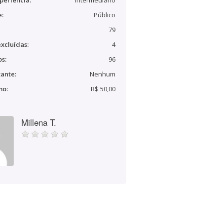
periência:
Intermediário
e:
Público
79
xcluídas:
4
s:
96
ante:
Nenhum
mo:
R$ 50,00
Millena T.