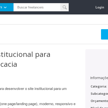
Login
rs
stitucional para
cacia
Informaçõe
Categoria:
a desenvolver o site institucional para um
Subcategor
Orçamento
 (one page/landing page), moderno, responsivo e