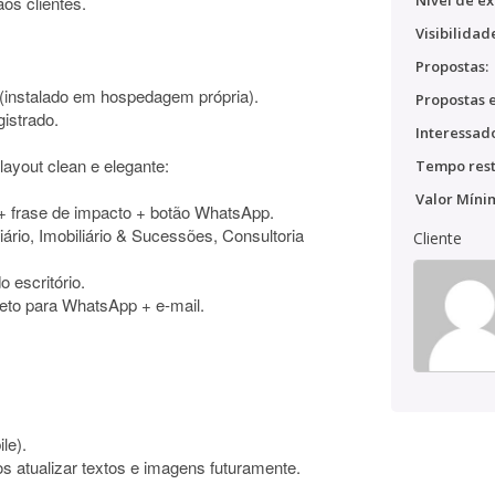
Nível de ex
aos clientes.
Visibilidad
Propostas:
(instalado em hospedagem própria).
Propostas e
gistrado.
Interessado
layout clean e elegante:
Tempo rest
Valor Míni
+ frase de impacto + botão WhatsApp.
ário, Imobiliário & Sucessões, Consultoria
Cliente
 escritório.
ireto para WhatsApp + e-mail.
le).
s atualizar textos e imagens futuramente.