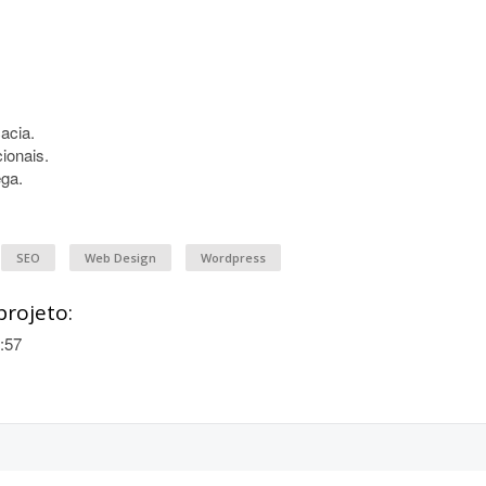
acia.
cionais.
ega.
SEO
Web Design
Wordpress
projeto:
:57