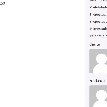
Nível de ex
:50
Visibilidad
Propostas:
Propostas e
Interessado
Valor Míni
Cliente
Freelancer