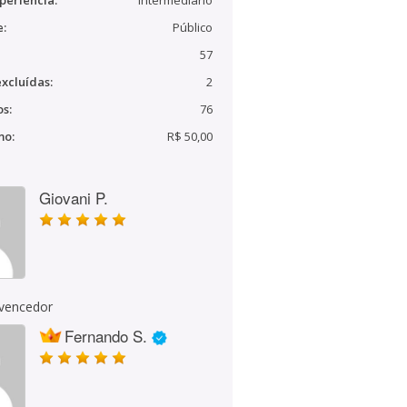
periência:
Intermediário
e:
Público
57
xcluídas:
2
s:
76
mo:
R$ 50,00
Giovani P.
 vencedor
Fernando S.