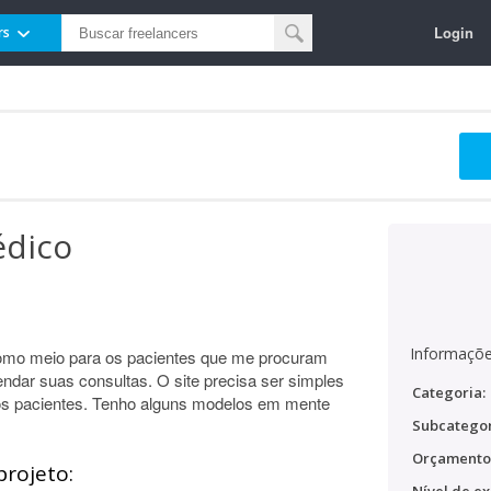
Login
rs
édico
Informaçõe
como meio para os pacientes que me procuram
dar suas consultas. O site precisa ser simples
Categoria:
elos pacientes. Tenho alguns modelos em mente
Subcategor
Orçamento
projeto: