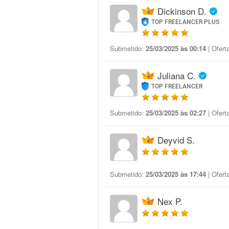
Dickinson D.
TOP FREELANCER PLUS
Submetido:
25/03/2025 às 00:14
| Ofert
Juliana C.
TOP FREELANCER
Submetido:
25/03/2025 às 02:27
| Ofert
Deyvid S.
Submetido:
25/03/2025 às 17:44
| Ofert
Nex P.