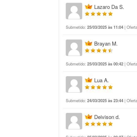
Lazaro Da S.
Submetido:
25/03/2025 às 11:04
| Ofert
Brayan M.
Submetido:
25/03/2025 às 00:42
| Ofert
Lua A.
Submetido:
24/03/2025 às 23:44
| Ofert
Deivison d.