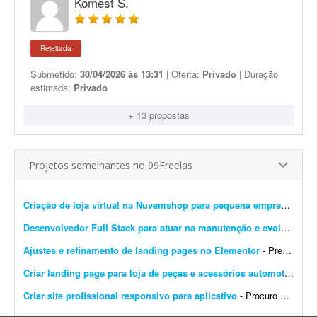
Komest S.
Rejeitada
Submetido:
30/04/2026 às 13:31
| Oferta:
Privado
| Duração
estimada:
Privado
+ 13 propostas
Projetos semelhantes no 99Freelas
Criação de loja virtual na Nuvemshop para pequena empresa
- Prec
Desenvolvedor Full Stack para atuar na manutenção e evolução de uma plataforma SaaS
Ajustes e refinamento de landing pages no Elementor
- Preciso de alguém para finalizar o desenvolvimento de 14 landing pages no Elementor. É um projeto rápido e de baixa complexidade. O cenário atual: As páginas j&...
Criar landing page para loja de peças e acessórios automotivos
- P
Criar site profissional responsivo para aplicativo
- Procuro um profissional para desenvolver um site moderno, profissional e responsivo para o aplicativo Alô Diária - Dona Maria. O site deverá apresentar o aplicativo e explicar c...