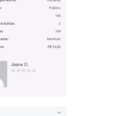
periência:
Iniciante
e:
Público
146
xcluídas:
2
s:
169
ante:
Nenhum
mo:
R$ 50,00
Jeane O.