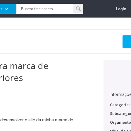
Login
rs
ara marca de
riores
Informaçõe
Categoria:
Subcategor
 desenvolver o site da minha marca de
Orçamento