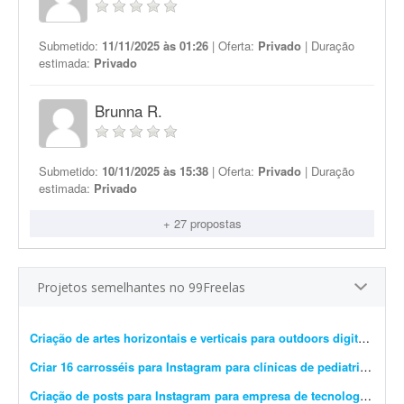
Submetido:
11/11/2025 às 01:26
| Oferta:
Privado
| Duração
estimada:
Privado
Brunna R.
Submetido:
10/11/2025 às 15:38
| Oferta:
Privado
| Duração
estimada:
Privado
+ 27 propostas
Projetos semelhantes no 99Freelas
Criação de artes horizontais e verticais para outdoors digitais
- Pre
Criar 16 carrosséis para Instagram para clínicas de pediatria
- Preci
Criação de posts para Instagram para empresa de tecnologia
- Esto