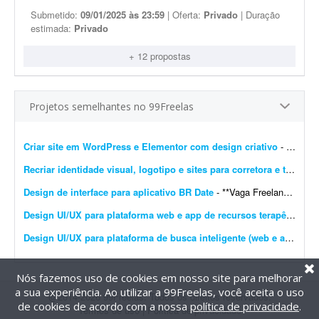
Submetido:
09/01/2025 às 23:59
| Oferta:
Privado
| Duração
estimada:
Privado
+ 12 propostas
Projetos semelhantes no 99Freelas
Criar site em WordPress e Elementor com design criativo
- Descrição do Projeto: Olá! Estou procurando um(a) web designer freelancer para desenvolver o website de um projeto simples voltado para ensinamentos, desenvolvimento pessoal e...
Recriar identidade visual, logotipo e sites para corretora e transportadora
Design de interface para aplicativo BR Date
- **Vaga Freelancer - Web Designer** Estamos em busca de um(a) **Web Designer Freelancer** criativo(a) e comprometido(a) para desenvolver layouts modernos e funcionais para projetos web. Projeto pa...
Design UI/UX para plataforma web e app de recursos terapêuticos infantis
Design UI/UX para plataforma de busca inteligente (web e app)
- So
Nós fazemos uso de cookies em nosso site para melhorar
a sua experiência. Ao utilizar a 99Freelas, você aceita o uso
@2014-2026 99Freelas. Todos os direitos reservados.
de cookies de acordo com a nossa
política de privacidade
.
Termos de uso
|
Política de privacidade