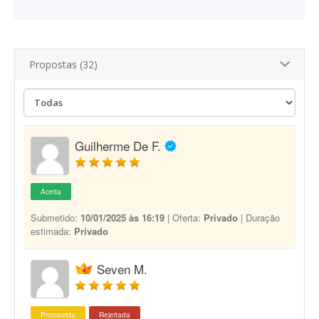
Propostas (32)
Guilherme De F.
Aceita
Submetido:
10/01/2025 às 16:19
| Oferta:
Privado
| Duração
estimada:
Privado
Seven M.
Promovida
Rejeitada