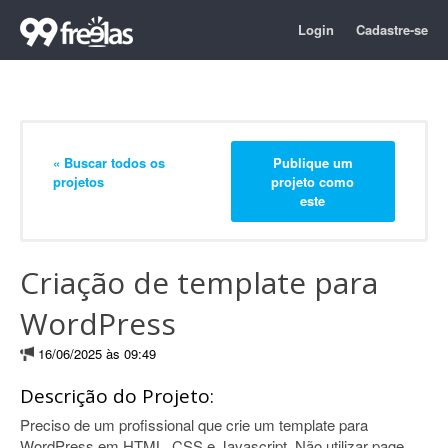
Login
Cadastre-se
« Buscar todos os
Publique um
projetos
projeto como
este
Criação de template para
WordPress
16/06/2025 às 09:49
Descrição do Projeto:
Preciso de um profissional que crie um template para
WordPress em HTML, CSS e Javascript. Não utilizar page