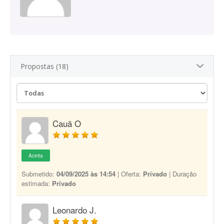
Propostas (18)
Cauã O
Aceita
Submetido:
04/09/2025 às 14:54
| Oferta:
Privado
| Duração
estimada:
Privado
Leonardo J.