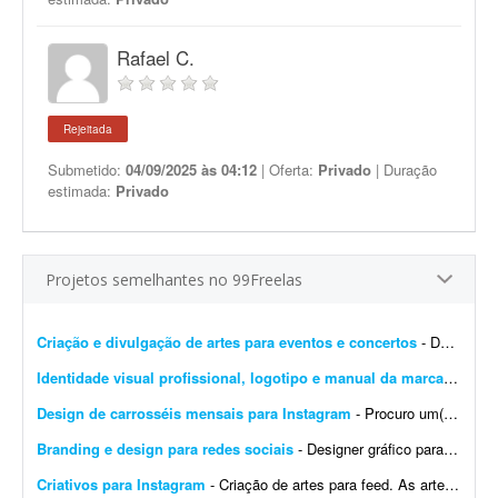
Rafael C.
Rejeitada
Submetido:
04/09/2025 às 04:12
| Oferta:
Privado
| Duração
estimada:
Privado
Projetos semelhantes no 99Freelas
Criação e divulgação de artes para eventos e concertos
- Dar visibilidade por meio de publicidade, marketing, imagens 4D, propagandas, digitações, criação de logotipos e artes em geral. O objetivo é inovar na forma com...
Identidade visual profissional, logotipo e manual da marca
- Crio u
Design de carrosséis mensais para Instagram
- Procuro um(a) designer para criar 4 carrosséis por mês para o Instagram de uma franquia de uma rede de farmácias. A marca já tem identidade visual definida pela rede/mat...
Branding e design para redes sociais
- Designer gráfico para startup SaaS na área da saúde (projeto inicial com possibilidade de longo prazo) Sobre a empresa A Sulnex é uma startup SaaS brasileira em desenv...
Criativos para Instagram
- Criação de artes para feed. As artes para stories serão adaptações/replicações das peças do feed, com os ajustes necessários ao forma...