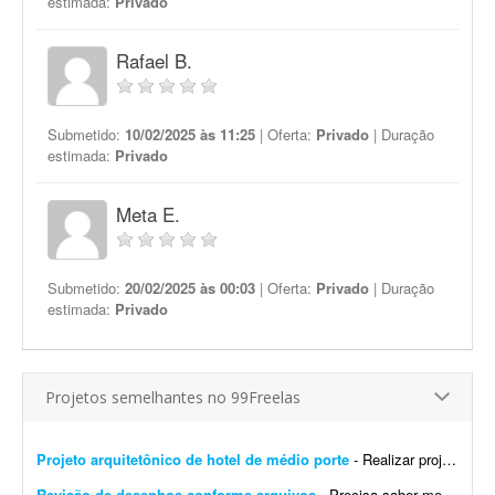
estimada:
Privado
Rafael B.
Submetido:
10/02/2025 às 11:25
| Oferta:
Privado
| Duração
estimada:
Privado
Meta E.
Submetido:
20/02/2025 às 00:03
| Oferta:
Privado
| Duração
estimada:
Privado
Projetos semelhantes no 99Freelas
Projeto arquitetônico de hotel de médio porte
- Realizar projeto arquitetônico para hotel de médio porte e entregar os desenhos técnicos realizados em softwares de modelagem CAD/BIM. Você deverá entregar: * Rel...
Revisão de desenhos conforme arquivos
- Precisa saber mexer em Autocad, Layout, Sketchup, Excel. Conforme listagem do word dos ajustes solicitados edas fotos dos ajustes feito a mão para passar para cad, layout e excel.