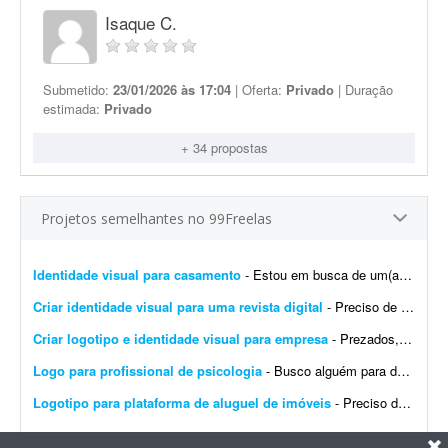
Isaque C.
Submetido:
23/01/2026 às 17:04
| Oferta:
Privado
| Duração
estimada:
Privado
+ 34 propostas
Projetos semelhantes no 99Freelas
Identidade visual para casamento
- Estou em busca de um(a) designer para desenvolver a identidade visual para o meu casamento. O estilo será inspirado no universo medieval/encantado; temos como referência O Senhor dos A...
Criar identidade visual para uma revista digital
- Preciso de uma identidade visual para uma revista digital. Logo, destaques, materiais de apoio, como caneca, camisa, todo branding.
Criar logotipo e identidade visual para empresa
- Prezados, tenho uma pessoa em mente para o trabalho e a direcionarei a este projeto. Trata-se da criação de logotipo e identidade visual para a empresa do agronegócio Agromation.
Logo para profissional de psicologia
- Busco alguém para desenvolver uma identidade visual para meu instagram como profissional de psicologia.
Logotipo para plataforma de aluguel de imóveis
- Preciso de um designer para produzir os arquivos finais de um logotipo já 100% definido. Não é um trabalho de criação ou conceito - o logotipo, as cores, a tipogr...