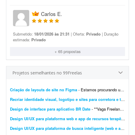
Carlos E.
Submetido:
18/01/2026 às 21:31
| Oferta:
Privado
| Duração
estimada:
Privado
+ 65 propostas
Projetos semelhantes no 99Freelas
Criação de layouts de site no Figma
- Estamos procurando um designer com experiência em UI/UX para desenvolver os layouts de um site no Figma. O projeto contempla a criação do layout da página inicial e de p...
Recriar identidade visual, logotipo e sites para corretora e transportadora
Design de interface para aplicativo BR Date
- **Vaga Freelancer - Web Designer** Estamos em busca de um(a) **Web Designer Freelancer** criativo(a) e comprometido(a) para desenvolver layouts modernos e funcionais para projetos web. Projeto pa...
Design UI/UX para plataforma web e app de recursos terapêuticos infantis
Design UI/UX para plataforma de busca inteligente (web e app)
- So