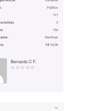
periência:
Iniciante
e:
Público
117
xcluídas:
3
s:
136
ante:
Nenhum
mo:
R$ 50,00
Bernardo C F.