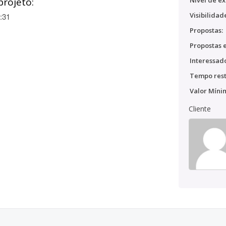
projeto:
Nível de ex
Visibilidad
:31
Propostas:
Propostas e
Interessado
Tempo rest
Valor Míni
Cliente