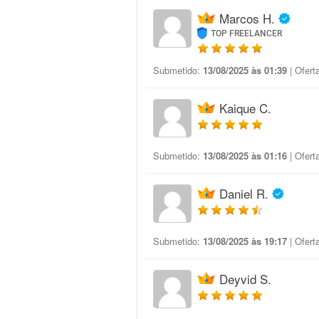
Marcos H.
TOP FREELANCER
Submetido:
13/08/2025 às 01:39
| Ofert
Kaique C.
Submetido:
13/08/2025 às 01:16
| Ofert
Daniel R.
Submetido:
13/08/2025 às 19:17
| Ofert
Deyvid S.