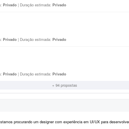
a:
Privado
| Duração estimada:
Privado
a:
Privado
| Duração estimada:
Privado
a:
Privado
| Duração estimada:
Privado
+ 94 propostas
tamos procurando um designer com experiência em UI/UX para desenvolver os layouts de um site no Figma. O projeto