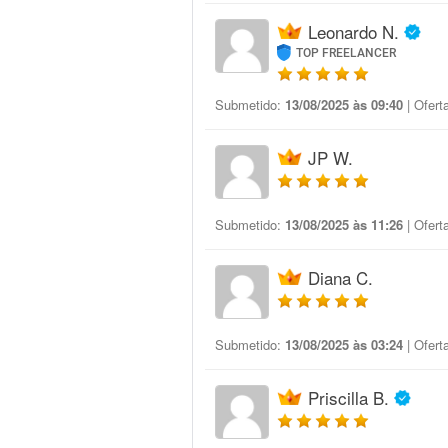
Leonardo N.
TOP FREELANCER
Submetido:
13/08/2025 às 09:40
| Ofert
JP W.
Submetido:
13/08/2025 às 11:26
| Ofert
Diana C.
Submetido:
13/08/2025 às 03:24
| Ofert
Priscilla B.