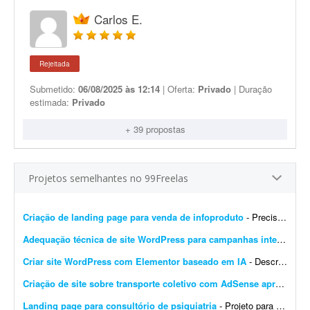
Carlos E.
Rejeitada
Submetido:
06/08/2025 às 12:14
| Oferta:
Privado
| Duração
estimada:
Privado
+ 39 propostas
Projetos semelhantes no 99Freelas
Criação de landing page para venda de infoproduto
- Preciso de profissional que crie uma landing page que gere conversão para infoproduto. A página deve ter conteúdo e layout focados em vendas, com elementos que incentivem a con...
Adequação técnica de site WordPress para campanhas internacionais
Criar site WordPress com Elementor baseado em IA
- Descrição do Projeto: Candidate-se se você tem experiência comprovada com essa demanda. Envie junto à proposta sites que fez com Elementor, incluindo wireframes/ar...
Criação de site sobre transporte coletivo com AdSense aprovado
- 
Landing page para consultório de psiquiatria
- Projeto para criação de landing page para consultório de psiquiatria. Escopo do projeto: Desenvolvimento completo da landing page. Design moderno, limpo e com foco em convers&...