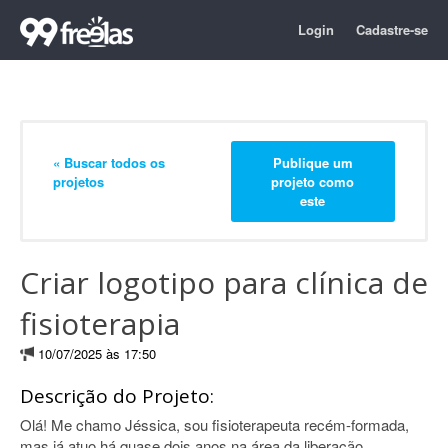
Login
Cadastre-se
« Buscar todos os
Publique um
projetos
projeto como
este
Criar logotipo para clínica de
fisioterapia
10/07/2025 às 17:50
Descrição do Projeto:
Olá! Me chamo Jéssica, sou fisioterapeuta recém-formada,
mas já atuo há quase dois anos na área da liberação