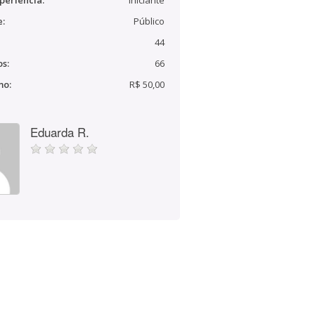
periência:
Iniciante
e:
Público
44
s:
66
mo:
R$ 50,00
Eduarda R.