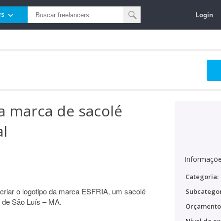
Login
rs
ra marca de sacolé
al
Informaçõe
Categoria:
criar o logotipo da marca ESFRIA, um sacolé
Subcategor
l de São Luís – MA.
Orçamento