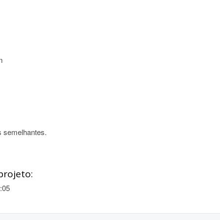
m
os semelhantes.
projeto:
:05