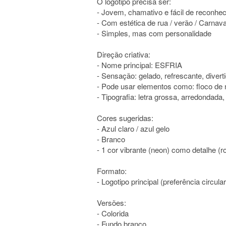
O logotipo precisa ser:
- Jovem, chamativo e fácil de reconhec
- Com estética de rua / verão / Carnava
- Simples, mas com personalidade
Direção criativa:
- Nome principal: ESFRIA
- Sensação: gelado, refrescante, divert
- Pode usar elementos como: floco de n
- Tipografia: letra grossa, arredondada, f
Cores sugeridas:
- Azul claro / azul gelo
- Branco
- 1 cor vibrante (neon) como detalhe (
Formato:
- Logotipo principal (preferência circula
Versões:
- Colorida
- Fundo branco