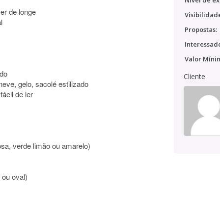
Nível de ex
er de longe
Visibilidad
l
Propostas:
Interessado
Valor Míni
ido
Cliente
eve, gelo, sacolé estilizado
ácil de ler
rosa, verde limão ou amarelo)
r ou oval)