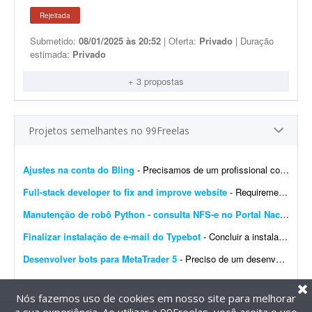
Rejeitada
Submetido:
08/01/2025 às 20:52
| Oferta:
Privado
| Duração
estimada:
Privado
+ 3 propostas
Projetos semelhantes no 99Freelas
Ajustes na conta do Bling
- Precisamos de um profissional com experiência em e-commerce e em configurações no Bling. Atualmente temos a conta de um cliente integrada com loja própria, Mercado Livre,...
Full-stack developer to fix and improve website
- Requirements: - Basic to intermediate full-stack development skills - Experience with front-end and back-end web development - Ability to troubleshoot bugs and make small improvements - Good commu...
Manutenção de robô Python - consulta NFS-e no Portal Nacional
- 
Finalizar instalação de e-mail do Typebot
- Concluir a instalação de e-mail do Typebot. Configurar SMTP, validar o envio de mensagens e integrar a funcionalidade com a instância atual. Entregar documentação ...
Desenvolver bots para MetaTrader 5
- Preciso de um desenvolvedor para criar um bot para operar day trade na B3. O robô deve ser desenvolvido para MetaTrader 5. Por favor, apresente exemplos de bots já desenvolvidos, bem ...
Nós fazemos uso de cookies em nosso site para melhorar