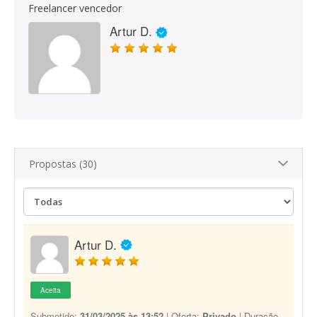
Freelancer vencedor
Artur D.
Propostas (30)
Artur D.
Aceita
Submetido:
31/03/2025 às 13:52
| Oferta:
Privado
| Duração