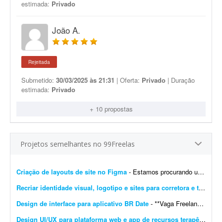
estimada:
Privado
João A.
Rejeitada
Submetido:
30/03/2025 às 21:31
| Oferta:
Privado
| Duração
estimada:
Privado
+ 10 propostas
Projetos semelhantes no 99Freelas
Criação de layouts de site no Figma
- Estamos procurando um designer com experiência em UI/UX para desenvolver os layouts de um site no Figma. O projeto contempla a criação do layout da página inicial e de p...
Recriar identidade visual, logotipo e sites para corretora e transportadora
Design de interface para aplicativo BR Date
- **Vaga Freelancer - Web Designer** Estamos em busca de um(a) **Web Designer Freelancer** criativo(a) e comprometido(a) para desenvolver layouts modernos e funcionais para projetos web. Projeto pa...
Design UI/UX para plataforma web e app de recursos terapêuticos infantis