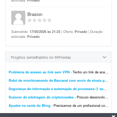
estimada:
Privado
Brasion
Submetido:
17/05/2026 às 21:23
| Oferta:
Privado
| Duração
estimada:
Privado
Projetos semelhantes no 99Freelas
Problema de acesso ao link sem VPN
- Tenho um link de acesso web que funciona normalmente apenas quando a VPN do dispositivo está ativada. Quando tento acessar o mesmo link sem VPN, a página não carrega e apresen...
Robô de monitoramento de Baccarat com envio de sinais para Telegram
Segurança da informação e automação de processos (1 semana)
- 
Scanner de arbitragem de criptomoedas
- Procuro desenvolvedor full stack para criar uma plataforma profissional e scanner de arbitragem de criptomoedas, semelhante às principais soluções internacionais do mercado, po...
Ajustes na conta do Bling
- Precisamos de um profissional com experiência em e-commerce e em configurações no Bling. Atualmente temos a conta de um cliente integrada com loja própria, Mercado Livre,...