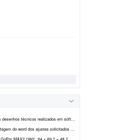
ftwares de modelagem CAD/BIM. Você deverá entregar: * Rel...
 dos ajustes feito a mão para passar para cad, layout e excel.
 O que o case precisa ter: - Envolver todo o corpo da câ...