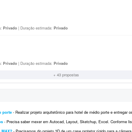
a:
Privado
| Duração estimada:
Privado
a:
Privado
| Duração estimada:
Privado
+ 43 propostas
o porte
- Realizar projeto arquitetônico para hotel de médio porte e entregar os desenhos técnicos realizados em so
os
- Precisa saber mexer em Autocad, Layout, Sketchup, Excel. Conforme listagem do word dos ajustes solicitados edas fotos
ro MAX2
- Precisamos do projeto 3D de um case protetor rígido para a câmera GoPro MAX2 (360°, 64 × 69,7 × 48,7 mm).