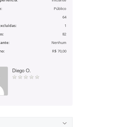
periência:
Iniciante
e:
Público
64
xcluídas:
1
s:
82
ante:
Nenhum
mo:
R$ 70,00
Diego O.