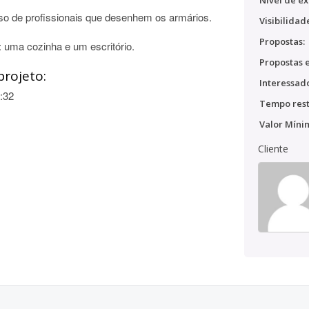
Nível de ex
o de profissionais que desenhem os armários.
Visibilidad
Propostas:
 uma cozinha e um escritório.
Propostas e
projeto:
Interessado
:32
Tempo rest
Valor Míni
Cliente