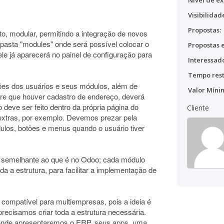
Nível de ex
Visibilidad
Propostas:
o, modular, permitindo a integração de novos
pasta "modules" onde será possível colocar o
Propostas e
ele já aparecerá no painel de configuração para
Interessado
Tempo rest
ões dos usuários e seus módulos, além de
Valor Míni
e que houver cadastro de endereço, deverá
deve ser feito dentro da própria página do
Cliente
extras, por exemplo. Devemos prezar pela
los, botões e menus quando o usuário tiver
, semelhante ao que é no Odoo; cada módulo
a a estrutura, para facilitar a implementação de
 compatível para multiempresas, pois a ideia é
precisamos criar toda a estrutura necessária.
l onde apresentaremos o ERP, seus apps, uma