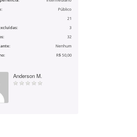
periência:
Intermediário
e:
Público
21
xcluídas:
3
s:
32
ante:
Nenhum
mo:
R$ 50,00
Anderson M.