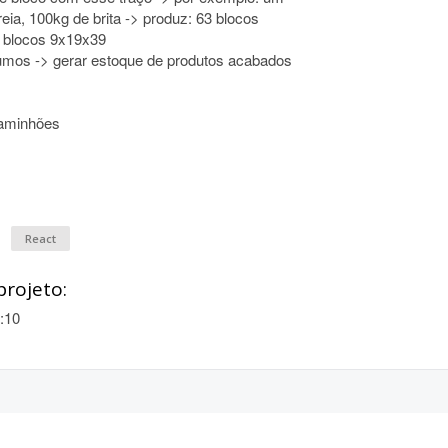
eia, 100kg de brita -> produz: 63 blocos
 blocos 9x19x39
sumos -> gerar estoque de produtos acabados
caminhões
React
projeto:
:10