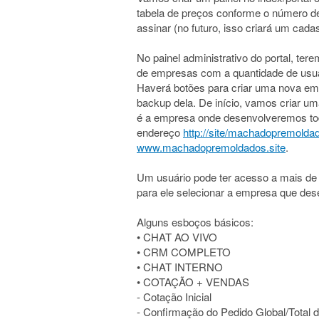
tabela de preços conforme o número de
assinar (no futuro, isso criará um cad
No painel administrativo do portal, te
de empresas com a quantidade de usuár
Haverá botões para criar uma nova empr
backup dela. De início, vamos criar 
é a empresa onde desenvolveremos tod
endereço
http://site/machadopremolda
www.machadopremoldados.site
.
Um usuário pode ter acesso a mais de
para ele selecionar a empresa que des
Alguns esboços básicos:
• CHAT AO VIVO
• CRM COMPLETO
• CHAT INTERNO
• COTAÇÃO + VENDAS
- Cotação Inicial
- Confirmação do Pedido Global/Total 