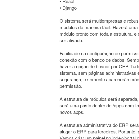
• React
• Django
O sistema será multiempresas e robust
módulos de maneira fácil. Haverá uma 
módulo pronto com toda a estrutura, e 
ser ativado.
Facilidade na configuração de permiss
conexão com o banco de dados. Sempr
haver a opção de buscar por CEP. Tudo 
sistema, sem páginas administrativas 
segurança, e somente aparecerão módu
permissão.
A estrutura de módulos será separada
será uma pasta dentro de /apps com tod
novos apps.
A estrutura administrativa do ERP será
alugar o ERP para terceiros. Portanto, 
Vamos criar um painel no index/porta