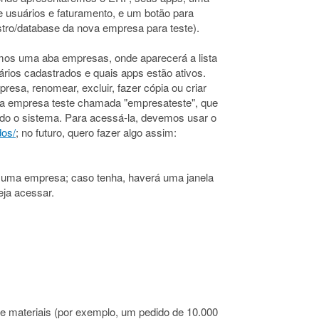
 usuários e faturamento, e um botão para
astro/database da nova empresa para teste).
remos uma aba empresas, onde aparecerá a lista
ios cadastrados e quais apps estão ativos.
esa, renomear, excluir, fazer cópia ou criar
uma empresa teste chamada "empresateste", que
o o sistema. Para acessá-la, devemos usar o
dos/
; no futuro, quero fazer algo assim:
 uma empresa; caso tenha, haverá uma janela
eja acessar.
de materiais (por exemplo, um pedido de 10.000