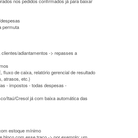
rados nos pedidos confirmados já para baixar
o/despesas
a permuta
a clientes/adiantamentos -> repasses a
imos
 fluxo de caixa, relatório gerencial de resultado
 atrasos, etc.)
as - impostos - todas despesas -
co/Itaú/Cresol já com baixa automática das
 com estoque mínimo
de bloco com esse traço -> por exemplo: um