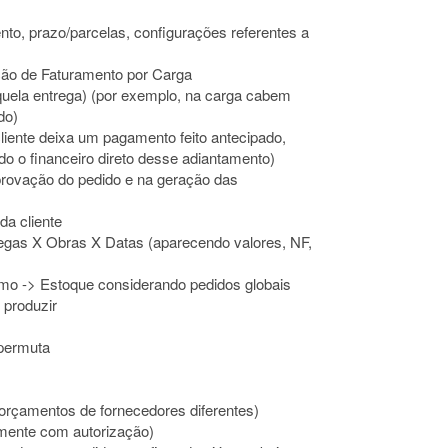
to, prazo/parcelas, configurações referentes a
ação de Faturamento por Carga
a entrega) (por exemplo, na carga cabem
do)
liente deixa um pagamento feito antecipado,
do o financeiro direto desse adiantamento)
a aprovação do pedido e na geração das
da cliente
tregas X Obras X Datas (aparecendo valores, NF,
imo -> Estoque considerando pedidos globais
 produzir
 permuta
 orçamentos de fornecedores diferentes)
omente com autorização)