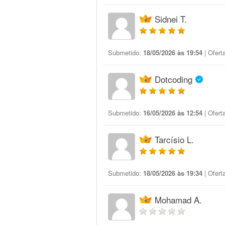
Sidnei T.
Submetido:
18/05/2026 às 19:54
| Ofert
Dotcoding
Submetido:
16/05/2026 às 12:54
| Ofert
Tarcísio L.
Submetido:
18/05/2026 às 19:34
| Ofert
Mohamad A.