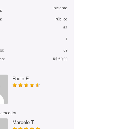
Iniciante
a:
e:
Público
53
1
s:
69
mo:
R$ 50,00
Paulo E.
 vencedor
Marcelo T.