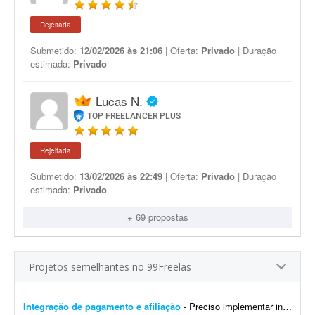
Rejeitada
Submetido:
12/02/2026 às 21:06
| Oferta:
Privado
| Duração
estimada:
Privado
Lucas N.
TOP FREELANCER PLUS
Rejeitada
Submetido:
13/02/2026 às 22:49
| Oferta:
Privado
| Duração
estimada:
Privado
+ 69 propostas
Projetos semelhantes no 99Freelas
Integração de pagamento e afiliação
- Preciso implementar integração de pagamento no meu software e também um sistema de afiliação que pague comissões aos afiliados por meio dos links de afilia...