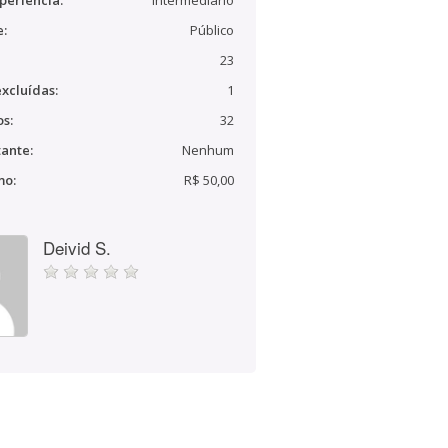
periência:
Intermediário
e:
Público
23
xcluídas:
1
s:
32
ante:
Nenhum
mo:
R$ 50,00
Deivid S.