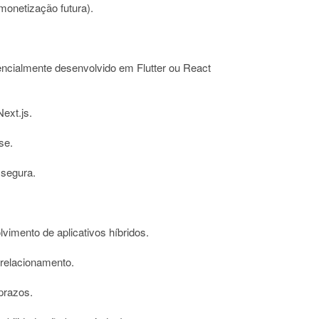
monetização futura).
encialmente desenvolvido em Flutter ou React
Next.js.
se.
 segura.
imento de aplicativos híbridos.
 relacionamento.
prazos.