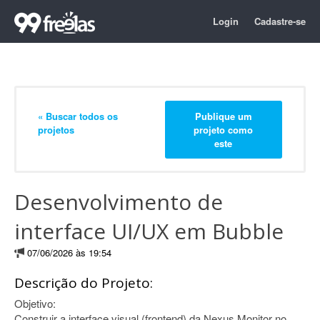
Login
Cadastre-se
« Buscar todos os
Publique um
projetos
projeto como
este
Desenvolvimento de
interface UI/UX em Bubble
07/06/2026 às 19:54
Descrição do Projeto:
Objetivo:
Construir a interface visual (frontend) da Nexus Monitor no