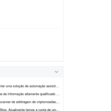
sso de preenchimento de dados no sistema CPROEIS. O objetivo principal &ea...
 realizar um trabalho com duração de uma semana. Espera-se execução ...
lhante às principais soluções internacionais do mercado, po...
cliente integrada com loja própria, Mercado Livre,...