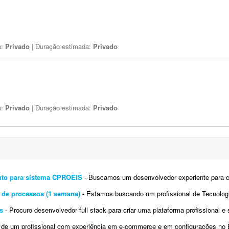
a:
Privado
| Duração estimada:
Privado
a:
Privado
| Duração estimada:
Privado
nto para sistema CPROEIS
- Buscamos um desenvolvedor experiente para criar uma solução de automação assistida para o proce
 de processos (1 semana)
- Estamos buscando um profissional de Tecnologia da Informação altamente qualificado para
s
- Procuro desenvolvedor full stack para criar uma plataforma profissional e scanner de arbitragem de criptomoedas, seme
profissional com experiência em e-commerce e em configurações no Bling. Atualmente temos a conta de um 