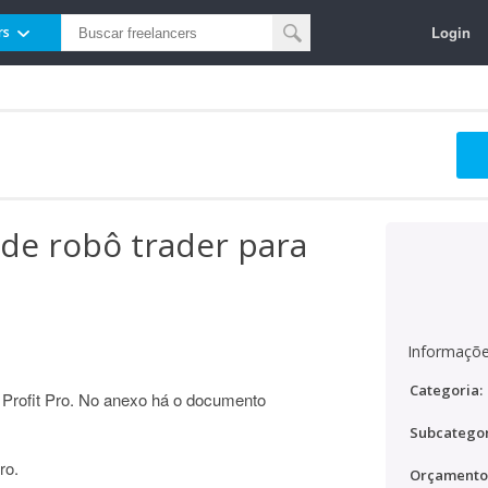
Login
rs
de robô trader para
Informaçõe
Categoria:
o Profit Pro. No anexo há o documento
Subcategor
ro.
Orçamento