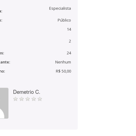
Especialista
a:
e:
Público
14
2
s:
24
ante:
Nenhum
mo:
R$ 50,00
Demetrio C.