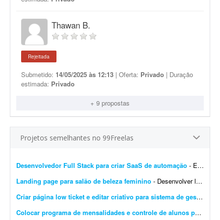
Thawan B.
Rejeitada
Submetido:
14/05/2025 às 12:13
| Oferta:
Privado
| Duração
estimada:
Privado
+ 9 propostas
Projetos semelhantes no 99Freelas
Desenvolvedor Full Stack para criar SaaS de automação
- Estou procurando um desenvolvedor Full Stack para desenvolver um projeto do zero. O objetivo é criar um SaaS completo de automação para redes sociais, iniciando com um MVP robu...
Landing page para salão de beleza feminino
- Desenvolver landing page para salão de beleza feminino, com foco em agendamentos via WhatsApp. Deve conter: - Serviços - Galeria - Depoimentos - Localização - Design re...
Criar página low ticket e editar criativo para sistema de gestão
- Pr
Colocar programa de mensalidades e controle de alunos para rodar