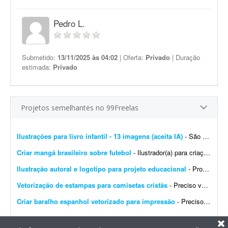
Pedro L.
Submetido:
13/11/2025 às 04:02
| Oferta:
Privado
| Duração
estimada:
Privado
Projetos semelhantes no 99Freelas
Ilustrações para livro infantil - 13 imagens (aceita IA)
- São 12 imagens internas e a capa do livro (total 13 imagens). Quero uma ilustração infantil editorial em aquarela tradicional, com aparência de livro infantil ilustrado &...
Criar mangá brasileiro sobre futebol
- Ilustrador(a) para criação de mangá brasileiro de futebol - parceria de longo prazo Estou desenvolvendo um mangá brasileiro de futebol original, com foco em uma hist&oa...
Ilustração autoral e logotipo para projeto educacional
- Procuro um(a) profissional para desenvolver duas artes autorais para projetos educacionais. A primeira será uma ilustração para ser utilizada como fundo de página da mi...
Vetorização de estampas para camisetas cristãs
- Preciso vetorizar duas estampas para camisetas streetwear com temática cristã. Já tenho os mockups e as referências. Preciso receber os arquivos finais nos formatos AI, P...
Criar baralho espanhol vetorizado para impressão
- Preciso de alguém que saiba criar um baralho espanhol vetorizado para impressão. Preciso dos arquivos em formato vetorial e também em PNG de alta resolução. Favo...