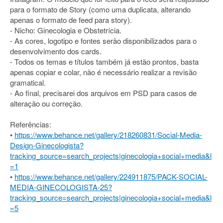
para o formato de Story (como uma duplicata, alterando
apenas o formato de feed para story).
- Nicho: Ginecologia e Obstetrícia.
- As cores, logotipo e fontes serão disponibilizados para o
desenvolvimento dos cards.
- Todos os temas e títulos também já estão prontos, basta
apenas copiar e colar, não é necessário realizar a revisão
gramatical.
- Ao final, precisarei dos arquivos em PSD para casos de
alteração ou correção.
Referências:
•
https://www.behance.net/gallery/218260831/Social-Media-
Design-Ginecologista?
tracking_source=search_projects|ginecologia+social+media&l
=1
•
https://www.behance.net/gallery/224911875/PACK-SOCIAL-
MEDIA-GINECOLOGISTA-25?
tracking_source=search_projects|ginecologia+social+media&l
=5