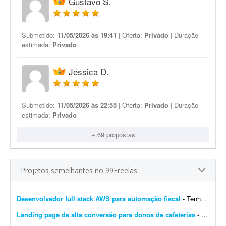
Gustavo S.
Submetido:
11/05/2026 às 19:41
| Oferta:
Privado
| Duração
estimada:
Privado
Jéssica D.
Submetido:
11/05/2026 às 22:55
| Oferta:
Privado
| Duração
estimada:
Privado
+ 69 propostas
Projetos semelhantes no 99Freelas
Desenvolvedor full stack AWS para automação fiscal
- Tenho uma plataforma de automação fiscal rodando em AWS - ela pega os dados do sistema do cliente, calcula os impostos e emite a nota fiscal automaticamente. Preciso de alguém...
Landing page de alta conversão para donos de cafeterias
- Sou gestor de tráfego especializado em cafeterias e cafés e preciso de uma landing page de alta conversão para captar leads (donos de cafeterias) que chegam pelos meus an&uacut...