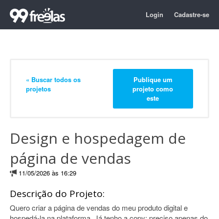
Login
Cadastre-se
« Buscar todos os
Publique um
projetos
projeto como
este
Design e hospedagem de
página de vendas
11/05/2026 às 16:29
Descrição do Projeto:
Quero criar a página de vendas do meu produto digital e
hospedá-la na plataforma. Já tenho a copy; preciso apenas do