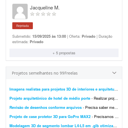
Jacqueline M.
Rejeitada
Submetido:
15/09/2025 às 13:00
| Oferta:
Privado
| Duração
estimada:
Privado
+ 5 propostas
Projetos semelhantes no 99Freelas
Imagens realistas para projetos 3D de interiores e arquitetura
- Busc
Projeto arquitetônico de hotel de médio porte
- Realizar projeto arquitetônico para hotel de médio porte e entregar os desenhos técnicos realizados em softwares de modelagem CAD/BIM. Você deverá entregar: * Rel...
Revisão de desenhos conforme arquivos
- Precisa saber mexer em Autocad, Layout, Sketchup, Excel. Conforme listagem do word dos ajustes solicitados edas fotos dos ajustes feito a mão para passar para cad, layout e excel.
Projeto de case protetor 3D para GoPro MAX2
- Precisamos do projeto 3D de um case protetor rígido para a câmera GoPro MAX2 (360°, 64 × 69,7 × 48,7 mm). O que o case precisa ter: - Envolver todo o corpo da câ...
Modelagem 3D de segmento lombar L4-L5 em .glb otimizado para WebGL