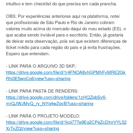
intuitivo e tem checklist do que precisa em cada prancha.
OBS: Por experiências anteriores aqui na plataforma, notei
que profissionais de São Paulo e Rio de Janeiro cobram
valores muito acima do mercado daqui do meu estado (ES), o
que acaba sendo inviável para o escritório. Então, já gostaria
de deixar esta observação, pois sei que existem diferenças de
ticket médio para cada região do país e já evita frustrações.
Espero que entendam.
- LINK PARA O ARQUIVO 3D SKP.:
https://drive.google.com/file/d/1r4FNOA8vhGPMhFyMRE2Gk
Rhi3E5woCo6/view?usp=sharing
- LINK PARA PASTA DE RENDERS:
https://drive.google.com/drive/folders/1zHQZpbSv6-
mrQJWJMyQ_ry_NYq4wZgcB?usp=sharing
- LINK PARA O PROJETO MODELO:
https://drive.google.com/file/d/1kpi77Te9Eg2CPeZcDInrVYL52
XrTvZQt/view?usp=sharing