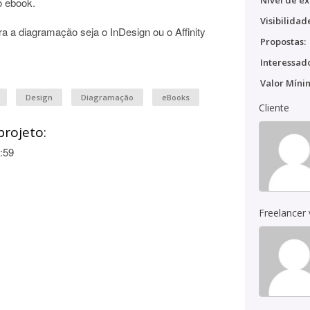
Nível de ex
o ebook.
Visibilidad
ra a diagramação seja o InDesign ou o Affinity
Propostas:
Interessado
Valor Míni
Design
Diagramação
eBooks
Cliente
projeto:
:59
Freelancer