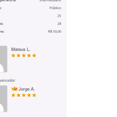
periência:
Intermediário
e:
Público
25
s:
28
mo:
R$ 50,00
Mateus L.
 vencedor
Jorge A.