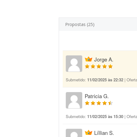
Propostas (25)
Jorge A.
Submetido:
11/02/2025 às 22:32
| Ofert
Patricia G.
Submetido:
11/02/2025 às 15:30
| Ofert
Líllian S.