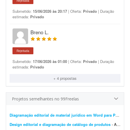
Rejeitada
Submetido:
15/06/2026 às 20:17
| Oferta:
Privado
| Duração
estimada:
Privado
Breno L.
Rejeitada
Submetido:
17/06/2026 às 01:00
| Oferta:
Privado
| Duração
estimada:
Privado
+ 4 propostas
Projetos semelhantes no 99Freelas
Diagramação editorial de material jurídico em Word para PDF premium
Design editorial e diagramação de catálogo de produtos
- A DistribuiBem, distribuidora de alimentos e produtos premium, está procurando um profissional de design editorial e diagramação para revisar, modernizar e manter nosso cat&aac...