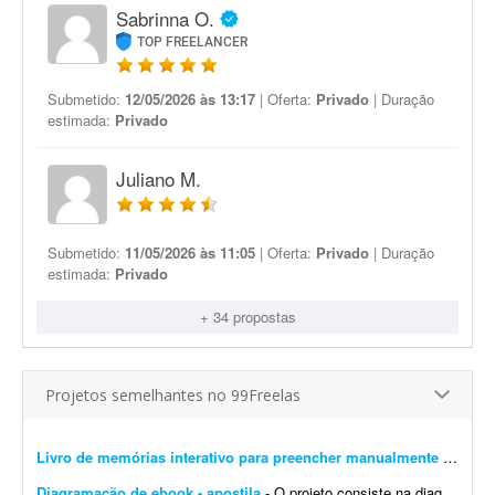
Sabrinna O.
TOP FREELANCER
Submetido:
12/05/2026 às 13:17
| Oferta:
Privado
| Duração
estimada:
Privado
Juliano M.
Submetido:
11/05/2026 às 11:05
| Oferta:
Privado
| Duração
estimada:
Privado
+ 34 propostas
Projetos semelhantes no 99Freelas
Livro de memórias interativo para preencher manualmente
- Estou procurando um designer editorial/diagramador para desenvolver um projeto gráfico de um livro de memórias personalizado. Não é um livro com texto corrido para leit...
Diagramação de ebook - apostila
- O projeto consiste na diagramação de um ebook/livro digital (apostila) * Estimativa de páginas: Entre 30 e 50 páginas (máximo). * Referências visuais: Ser...