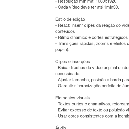
- Resolução mínima: 1080x1920.
- Cada vídeo deve ter até 1min30.
Estilo de edição
- React: inserir clipes da reação do ví
conteúdo).
- Ritmo dinâmico e cortes estratégicos
- Transições rápidas, zooms e efeitos 
pop-in).
Clipes e inserções
- Baixar trechos do vídeo original ou do
necessidade.
- Ajustar tamanho, posição e borda par
- Garantir sincronização perfeita de áud
Elementos visuais
- Textos curtos e chamativos, reforça
- Evitar excesso de texto ou poluição vi
- Usar cores consistentes com a identi
Áudio