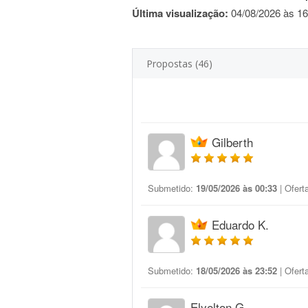
Última visualização:
04/08/2026 às 16
Propostas (46)
Gilberth
Submetido:
19/05/2026 às 00:33
| Ofert
Eduardo K.
Submetido:
18/05/2026 às 23:52
| Ofert
Elyelton G.