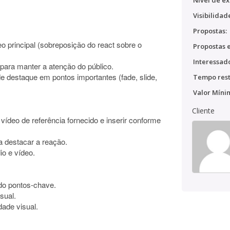
Nível de ex
Visibilidad
Propostas:
deo principal (sobreposição do react sobre o
Propostas e
Interessado
 para manter a atenção do público.
de destaque em pontos importantes (fade, slide,
Tempo rest
Valor Míni
Cliente
 vídeo de referência fornecido e inserir conforme
a destacar a reação.
io e vídeo.
ndo pontos-chave.
sual.
dade visual.