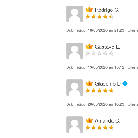
Rodrigo C.
Submetido:
18/05/2026 às 21:23
| Ofert
Gustavo L.
Submetido:
19/05/2026 às 15:12
| Ofert
Giacomo D
Submetido:
20/05/2026 às 16:23
| Ofert
Amanda C.