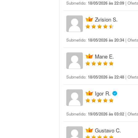
Submetido:
18/05/2026 às 22:09
| Ofert
Zvision S.
Submetido:
18/05/2026 às 20:34
| Ofert
Mane E.
Submetido:
18/05/2026 às 22:48
| Ofert
Igor R.
Submetido:
19/05/2026 às 03:02
| Ofert
Gustavo C.