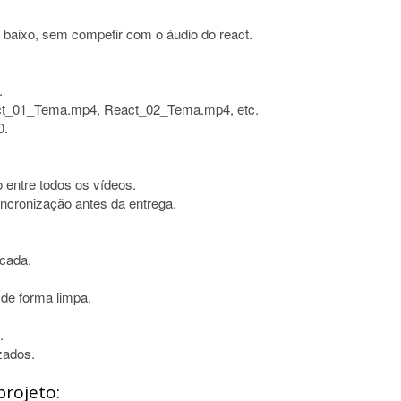
 baixo, sem competir com o áudio do react.
.
act_01_Tema.mp4, React_02_Tema.mp4, etc.
0.
o entre todos os vídeos.
sincronização antes da entrega.
 cada.
 de forma limpa.
.
zados.
projeto: