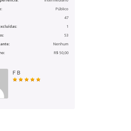
periência:
Intermediário
e:
Público
47
xcluídas:
1
s:
53
ante:
Nenhum
mo:
R$ 50,00
F B