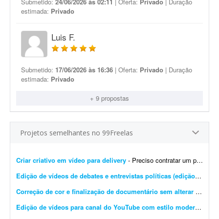
Submetido:
24/06/2026 às 02:11
| Oferta:
Privado
| Duração
estimada:
Privado
Luis F.
Submetido:
17/06/2026 às 16:36
| Oferta:
Privado
| Duração
estimada:
Privado
+ 9 propostas
Projetos semelhantes no 99Freelas
Criar criativo em vídeo para delivery
- Preciso contratar um profissional para editar e/ou produzir um criativo em vídeo para tráfego pago (Instagram/Facebook), focado em delivery de espetinho, marmitinhas e pão de a...
Edição de vídeos de debates e entrevistas políticas (edição simples)
Correção de cor e finalização de documentário sem alterar narrativa
Edição de vídeos para canal do YouTube com estilo moderno
- Pre