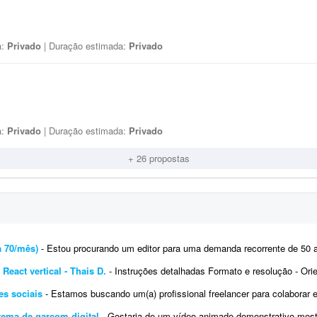
a:
Privado
| Duração estimada:
Privado
a:
Privado
| Duração estimada:
Privado
+ 26 propostas
a 70/mês)
- Estou procurando um editor para uma demanda recorrente de 50 a 70 vídeos verticais por mês, com dur
React vertical - Thais D.
- Instruções detalhadas Formato e resolução - Orientação: vertical (9:16)
des sociais
- Estamos buscando um(a) profissional freelancer para colaborar em um projeto de criação e edição de con
tema de garçom digital
- Gostaria de um vídeo animado demonstrativo mostrando o funcionamento do meu sis