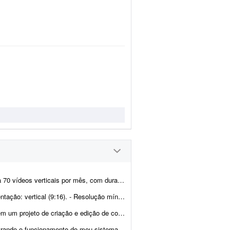
ação média de 30 a 60 segundos cada. O trabalho é simple...
. - Resolução mínima: 1080x1920. - Cada vídeo deve ter ...
teúdos para redes sociais, com possibilidade de novos projet...
tema. O sistema é o rangu.app É um sistema de garçom digital.