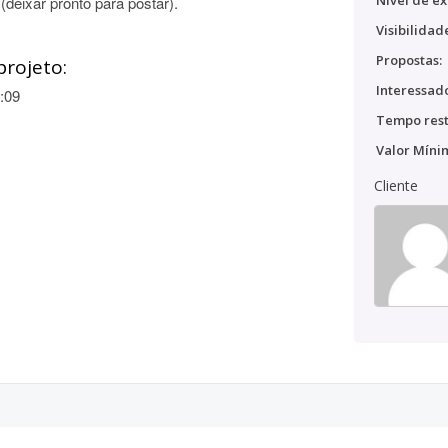
Nível de ex
(deixar pronto para postar).
Visibilidad
Propostas:
projeto:
Interessado
:09
Tempo rest
Valor Míni
Cliente