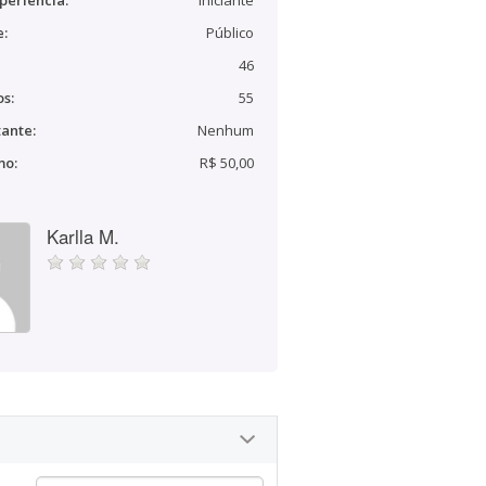
periência:
Iniciante
e:
Público
46
s:
55
ante:
Nenhum
mo:
R$ 50,00
Karlla M.