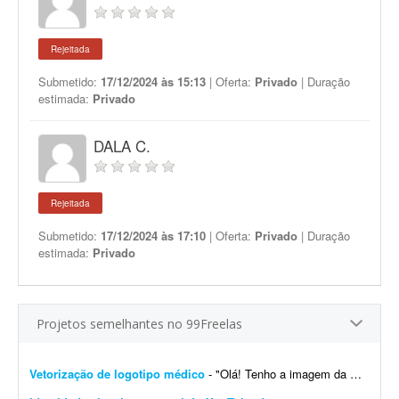
Rejeitada
Submetido:
17/12/2024 às 15:13
| Oferta:
Privado
| Duração
estimada:
Privado
DALA C.
Rejeitada
Submetido:
17/12/2024 às 17:10
| Oferta:
Privado
| Duração
estimada:
Privado
Projetos semelhantes no 99Freelas
Vetorização de logotipo médico
- "Olá! Tenho a imagem da minha logomarca recentemente alterada por IA em alta resolução, mas preciso do arquivo base vetorizado para garantir qualidade na reproduç&a...