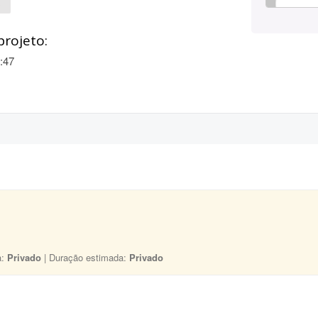
o
projeto:
:47
a:
Privado
| Duração estimada:
Privado