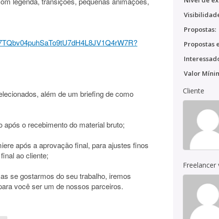
Nível de ex
com legenda, transições, pequenas animações,
Visibilidad
Propostas:
ders/17TQbv04puhSaTo9tU7dH4L8JV1Q4rW7R?
Propostas e
Interessado
Valor Míni
Cliente
selecionados, além de um briefing de como
 após o recebimento do material bruto;
miere após a aprovação final, para ajustes finos
final ao cliente;
Freelancer
 mas se gostarmos do seu trabalho, iremos
ara você ser um de nossos parceiros.