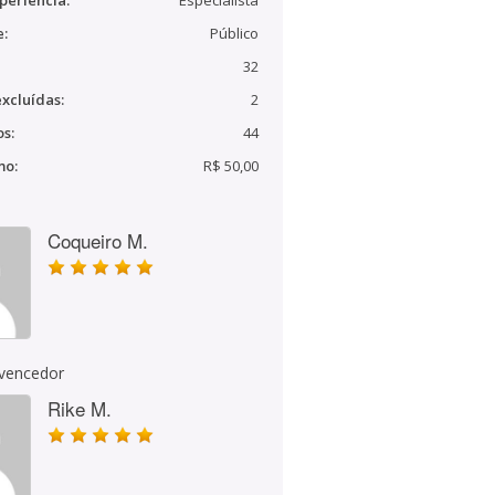
periência:
Especialista
e:
Público
32
xcluídas:
2
s:
44
mo:
R$ 50,00
Coqueiro M.
 vencedor
Rike M.