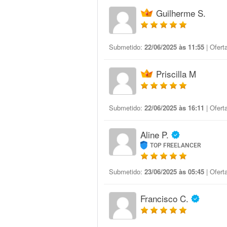
Guilherme S.
Submetido:
22/06/2025 às 11:55
| Ofert
Priscilla M
Submetido:
22/06/2025 às 16:11
| Ofert
Aline P.
TOP FREELANCER
Submetido:
23/06/2025 às 05:45
| Ofert
Francisco C.