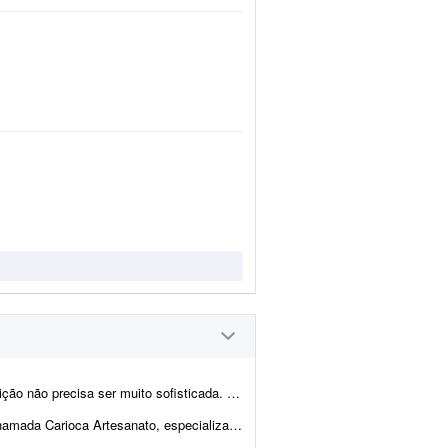
sofisticada. Procuro algo simples, dinâmico e ag...
eitas à mão com pedras naturais, cristais, resina e outros materiais. Estou procu...