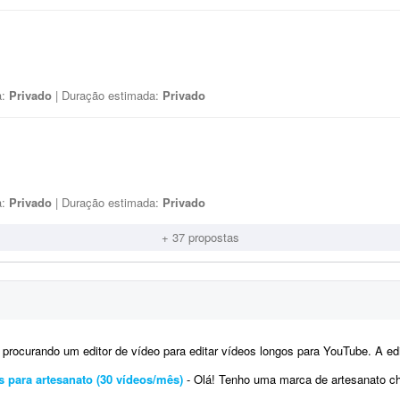
a:
Privado
| Duração estimada:
Privado
a:
Privado
| Duração estimada:
Privado
+ 37 propostas
ocurando um editor de vídeo para editar vídeos longos para YouTube. A edição não precisa ser muito 
s para artesanato (30 vídeos/mês)
- Olá! Tenho uma marca de artesanato chamada Carioca Artesanato, especializada em peças f