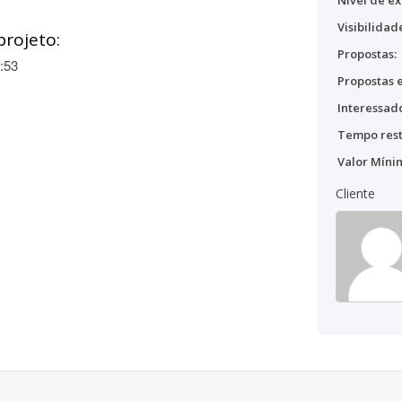
Nível de ex
Visibilidad
projeto:
Propostas:
:53
Propostas e
Interessado
Tempo rest
Valor Míni
Cliente