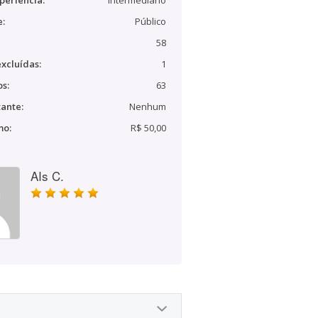
periência:
Intermediário
e:
Público
58
xcluídas:
1
s:
63
ante:
Nenhum
mo:
R$ 50,00
AIs C.