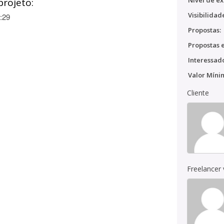
Nível de ex
projeto:
Visibilidad
:29
Propostas:
Propostas e
Interessado
Valor Míni
Cliente
Freelancer