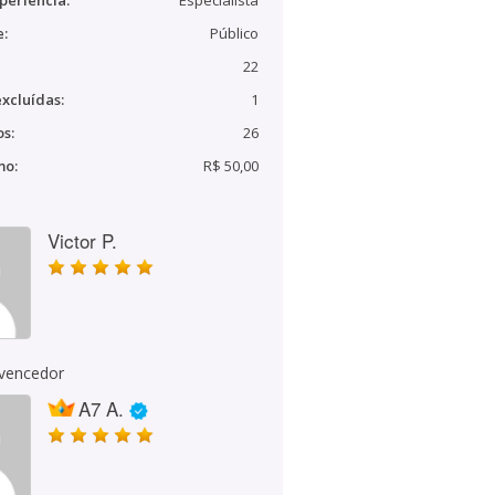
periência:
Especialista
e:
Público
22
xcluídas:
1
s:
26
mo:
R$ 50,00
Victor P.
 vencedor
A7 A.