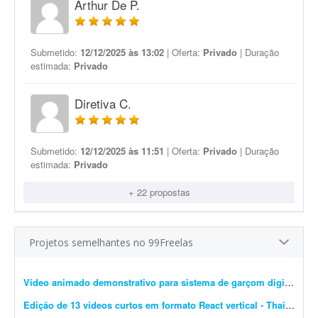
Arthur De P.
Submetido:
12/12/2025 às 13:02
| Oferta:
Privado
| Duração
estimada:
Privado
Diretiva C.
Submetido:
12/12/2025 às 11:51
| Oferta:
Privado
| Duração
estimada:
Privado
+ 22 propostas
Projetos semelhantes no 99Freelas
Vídeo animado demonstrativo para sistema de garçom digital
- Gos
Edição de 13 vídeos curtos em formato React vertical - Thais D.
- I