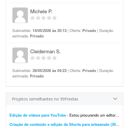
Michele P.
Submetido:
14/05/2026 às 20:13
| Oferta:
Privado
| Duração
estimada:
Privado
Cleiderman S.
Submetido:
28/05/2026 às 04:23
| Oferta:
Privado
| Duração
estimada:
Privado
Projetos semelhantes no 99Freelas
Edição de vídeos para YouTube
- Estou procurando um editor de vídeo para editar vídeos longos para YouTube. A edição não precisa ser muito sofisticada. Procuro algo simples, dinâmico e ag...
Criação de conteúdo e edição de Shorts para artesanato (30 vídeos/mês)