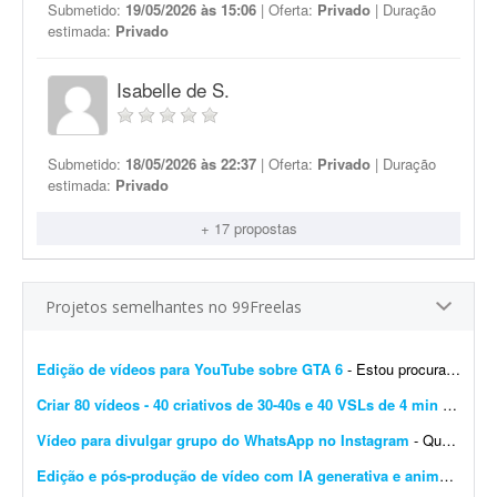
Submetido:
19/05/2026 às 15:06
| Oferta:
Privado
| Duração
estimada:
Privado
Isabelle de S.
Submetido:
18/05/2026 às 22:37
| Oferta:
Privado
| Duração
estimada:
Privado
+ 17 propostas
Projetos semelhantes no 99Freelas
Edição de vídeos para YouTube sobre GTA 6
- Estou procurando um editor de vídeo para editar vídeos longos para YouTube, mais especificamente sobre GTA 6. A edição não precisa ser muito sofisticada. Procuro...
Criar 80 vídeos - 40 criativos de 30-40s e 40 VSLs de 4 min
- São 20 cursos online + 20 pacotes de serviços. Então, precisarei criar, para cada item, 1 criativo de 30s a 40s + 1 VSL de 4 min a 4 min 30s. Total = 40 criativos + 40 VSL = ...
Vídeo para divulgar grupo do WhatsApp no Instagram
- Quero um vídeo para divulgar meu grupo do WhatsApp. Vou passar como quero que fique, pois são muitas informações e fornecerei todas as instruções necess&aa...
Edição e pós-produção de vídeo com IA generativa e animação
- E