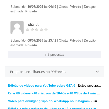
Submetido:
10/07/2025 às 04:19
| Oferta:
Privado
| Duração
estimada:
Privado
Felix J.
Submetido:
08/07/2025 às 23:42
| Oferta:
Privado
| Duração
estimada:
Privado
+ 6 propostas
Projetos semelhantes no 99Freelas
Edição de vídeos para YouTube sobre GTA 6
- Estou procurando um editor de vídeo para editar vídeos longos para YouTube, mais especificamente sobre GTA 6. A edição não precisa ser muito sofisticada. Procuro...
Criar 80 vídeos - 40 criativos de 30-40s e 40 VSLs de 4 min
- São 20 cursos online + 20 pacotes de serviços. Então, precisarei criar, para cada item, 1 criativo de 30s a 40s + 1 VSL de 4 min a 4 min 30s. Total = 40 criativos + 40 VSL = ...
Vídeo para divulgar grupo do WhatsApp no Instagram
- Quero um vídeo para divulgar meu grupo do WhatsApp. Vou passar como quero que fique, pois são muitas informações e fornecerei todas as instruções necess&aa...
Edição e pós-produção de vídeo com IA generativa e animação
- E