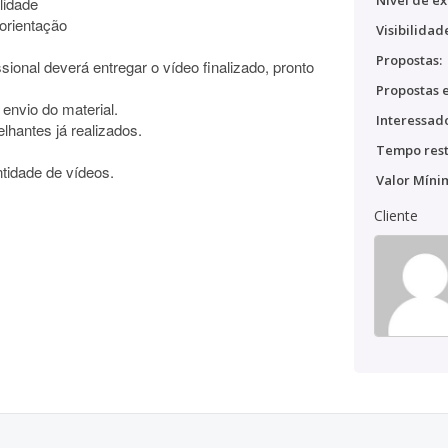
Nível de ex
lidade
orientação
Visibilidad
Propostas:
ssional deverá entregar o vídeo finalizado, pronto
Propostas e
 envio do material.
Interessado
elhantes já realizados.
Tempo rest
tidade de vídeos.
Valor Míni
Cliente