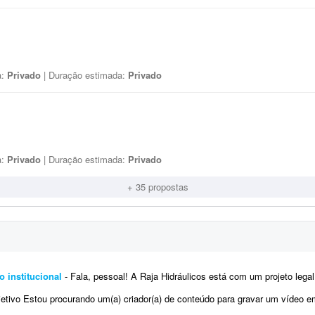
a:
Privado
| Duração estimada:
Privado
a:
Privado
| Duração estimada:
Privado
+ 35 propostas
o institucional
- Fala, pessoal! A Raja Hidráulicos está com um projeto legal de vídeo institucional e precisamos de 
tivo Estou procurando um(a) criador(a) de conteúdo para gravar um vídeo em formato Reels (estilo UGC), que ser