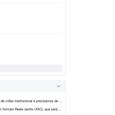
alguém que dê conta de umas 3 frentes: - Trechos feitos com IA ...
á utilizado como anúncio patrocinado no Instagram. O ...