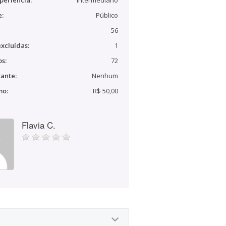
periência:
Intermediário
e:
Público
56
xcluídas:
1
s:
72
ante:
Nenhum
mo:
R$ 50,00
Flavia C.