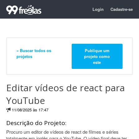
Login
Cadastre-se
« Buscar todos os
Publique um
projetos
projeto como
este
Editar vídeos de react para
YouTube
11/08/2025 às 17:47
Descrição do Projeto:
Procuro um editor de vídeos de react de filmes e séries
totalmente em inglês para o YouTube. O vídeo final deve ter