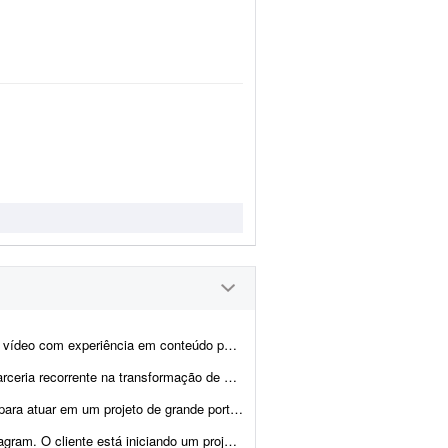
nteúdo para redes sociais para trabalhar na ediç&...
as aulas e treinamentos técnicos em conteúdos curtos para redes...
do segmento de arquitetura e engenharia. O profissional será respons&aacut...
 projeto piloto e precisa de uma pessoa de mídias so...