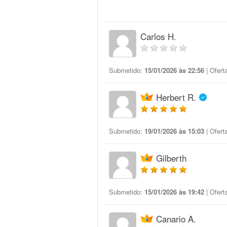
Carlos H.
Submetido:
15/01/2026 às 22:56
| Ofert
Herbert R.
Submetido:
19/01/2026 às 15:03
| Ofert
Gilberth
Submetido:
15/01/2026 às 19:42
| Ofert
Canario A.