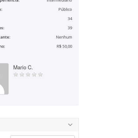
periência:
Intermediário
e:
Público
34
s:
39
ante:
Nenhum
mo:
R$ 50,00
Mario C.