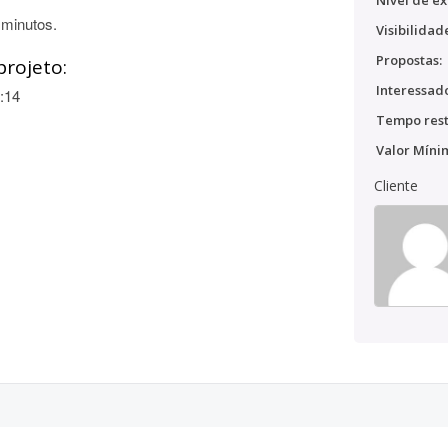
Nível de ex
 minutos.
Visibilidad
Propostas:
projeto:
Interessado
:14
Tempo rest
Valor Míni
Cliente