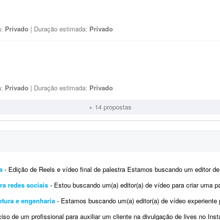
a:
Privado
| Duração estimada:
Privado
a:
Privado
| Duração estimada:
Privado
+ 14 propostas
a
- Edição de Reels e vídeo final de palestra Estamos buscando um editor de vídeo com experiência em co
ra redes sociais
- Estou buscando um(a) editor(a) de vídeo para criar uma parceria recorrente na transformação de minh
etura e engenharia
- Estamos buscando um(a) editor(a) de vídeo experiente para atuar em um projeto de grande porte de uma empresa 
o de um profissional para auxiliar um cliente na divulgação de lives no Instagram. O cliente está iniciando um