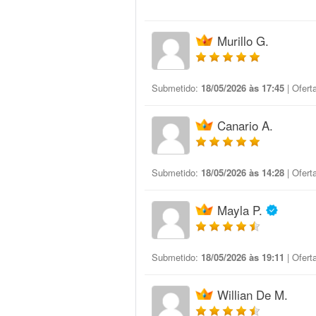
Murillo G.
Submetido:
18/05/2026 às 17:45
| Ofert
Canario A.
Submetido:
18/05/2026 às 14:28
| Ofert
Mayla P.
Submetido:
18/05/2026 às 19:11
| Ofert
Willian De M.