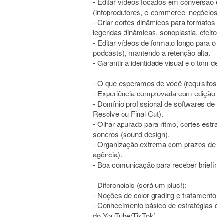
- Editar vídeos focados em conversão 
(infoprodutores, e-commerce, negócios
- Criar cortes dinâmicos para formatos 
legendas dinâmicas, sonoplastia, efeit
- Editar vídeos de formato longo para 
podcasts), mantendo a retenção alta.
- Garantir a identidade visual e o tom 
- O que esperamos de você (requisitos
- Experiência comprovada com edição de
- Domínio profissional de softwares de
Resolve ou Final Cut).
- Olhar apurado para ritmo, cortes estra
sonoros (sound design).
- Organização extrema com prazos de e
agência).
- Boa comunicação para receber briefi
- Diferenciais (será um plus!):
- Noções de color grading e tratamento
- Conhecimento básico de estratégias 
do YouTube/TikTok).