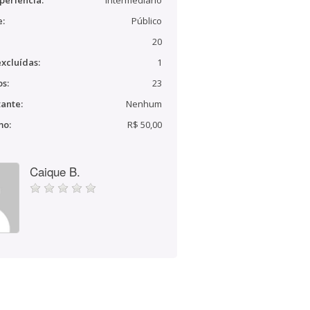
periência:
Intermediário
e:
Público
20
xcluídas:
1
s:
23
ante:
Nenhum
mo:
R$ 50,00
Caique B.