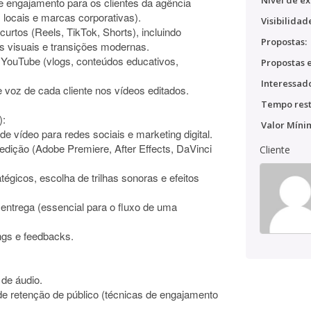
Nível de ex
e engajamento para os clientes da agência
 locais e marcas corporativas).
Visibilidad
curtos (Reels, TikTok, Shorts), incluindo
Propostas:
os visuais e transições modernas.
o YouTube (vlogs, conteúdos educativos,
Propostas e
Interessado
de voz de cada cliente nos vídeos editados.
Tempo rest
):
Valor Míni
 vídeo para redes sociais e marketing digital.
 edição (Adobe Premiere, After Effects, DaVinci
Cliente
tégicos, escolha de trilhas sonoras e efeitos
ntrega (essencial para o fluxo de uma
ngs e feedbacks.
 de áudio.
de retenção de público (técnicas de engajamento