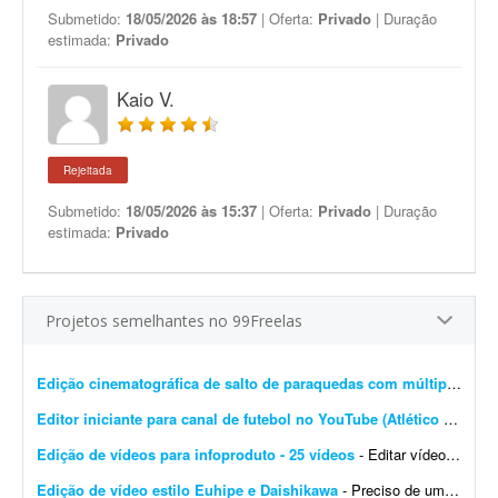
Submetido:
18/05/2026 às 18:57
| Oferta:
Privado
| Duração
estimada:
Privado
Kaio V.
Rejeitada
Submetido:
18/05/2026 às 15:37
| Oferta:
Privado
| Duração
estimada:
Privado
Projetos semelhantes no 99Freelas
Edição cinematográfica de salto de paraquedas com múltiplas câmeras
Editor iniciante para canal de futebol no YouTube (Atlético Mineiro)
Edição de vídeos para infoproduto - 25 vídeos
- Editar vídeos para o meu infoproduto/curso online. Deve saber manusear os principais editores de vídeo. - Produção e edição de 25 vídeos. - Experi&...
Edição de vídeo estilo Euhipe e Daishikawa
- Preciso de um editor de vídeo para editar um conteúdo para mim. Busco edição no estilo Euhipe e Daishikawa. O tema será informado quando fecharmos. Meu canal e...