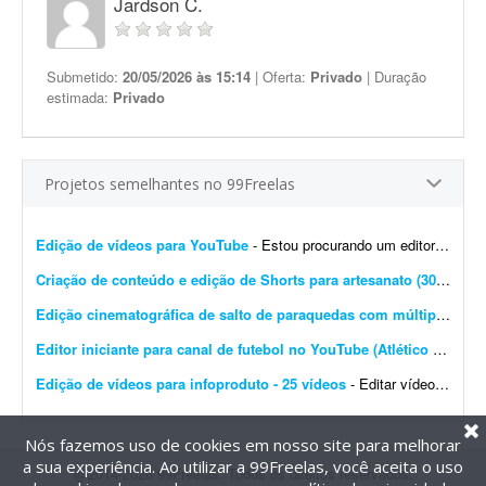
Jardson C.
Submetido:
20/05/2026 às 15:14
| Oferta:
Privado
| Duração
estimada:
Privado
Projetos semelhantes no 99Freelas
Edição de vídeos para YouTube
- Estou procurando um editor de vídeo para editar vídeos longos para YouTube. A edição não precisa ser muito sofisticada. Procuro algo simples, dinâmico e ag...
Criação de conteúdo e edição de Shorts para artesanato (30 vídeos/mês)
Edição cinematográfica de salto de paraquedas com múltiplas câmeras
Editor iniciante para canal de futebol no YouTube (Atlético Mineiro)
Edição de vídeos para infoproduto - 25 vídeos
- Editar vídeos para o meu infoproduto/curso online. Deve saber manusear os principais editores de vídeo. - Produção e edição de 25 vídeos. - Experi&...
Nós fazemos uso de cookies em nosso site para melhorar
a sua experiência. Ao utilizar a 99Freelas, você aceita o uso
@2014-2026 99Freelas. Todos os direitos reservados.